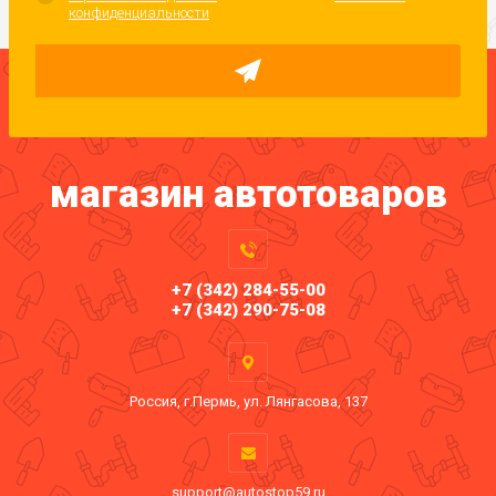
конфиденциальности
магазин автотоваров
+7 (342) 284-55-00
+7 (342) 290-75-08
Россия, г.Пермь, ул. Лянгасова, 137
support@autostop59.ru