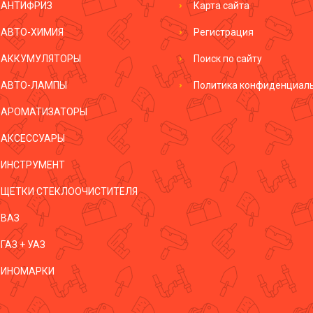
АНТИФРИЗ
Карта сайта
АВТО-ХИМИЯ
Регистрация
АККУМУЛЯТОРЫ
Поиск по сайту
АВТО-ЛАМПЫ
Политика конфиденциал
АРОМАТИЗАТОРЫ
АКСЕССУАРЫ
ИНСТРУМЕНТ
ЩЕТКИ СТЕКЛООЧИСТИТЕЛЯ
ВАЗ
ГАЗ + УАЗ
ИНОМАРКИ