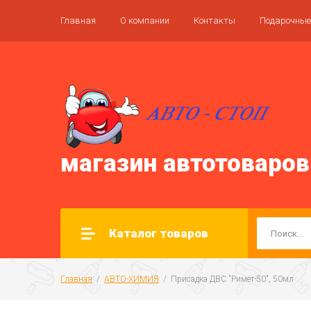
Главная
О компании
Контакты
Подарочные
магазин автотоваров
Каталог товаров
Главная
  /  
АВТО-ХИМИЯ
  /  Присадка ДВС "Римет-50", 50мл