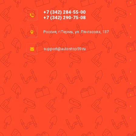
+7 (342) 284-55-00
+7 (342) 290-75-08
Россия, г.Пермь, ул. Лянгасова, 137
support@autostop59.ru