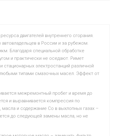
ресурса двигателей внутреннего сгорания.
 автовладельцев в России и за рубежом.
мкм. Благодаря специальной обработке
угом и практически не оседают. Римет
 и стационарных электростанций различной
с любыми типами смазочных масел. Эффект от
чивается межремонтный пробег и время до
ается и выравнивается компрессия по
, масла и содержание Со в выхлопных газах –
яется до следующей замены масла, но не
 старое моторное масло – заменить фильтр