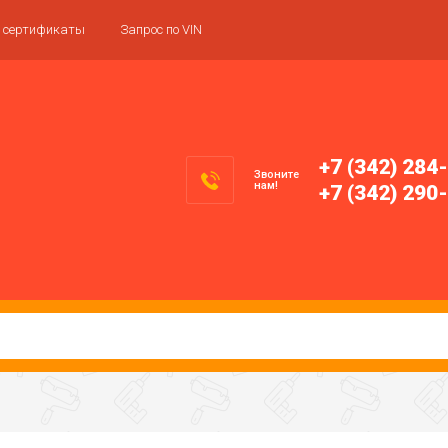
 сертификаты
Запрос по VIN
+7 (342) 284
Звоните
нам!
+7 (342) 290