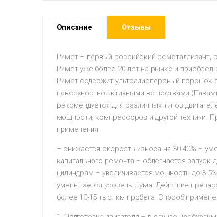
Описание
Отзывы
Римет – первый российский реметаллизант, р
Римет уже более 20 лет на рынке и приобрел
Римет содержит ультрадисперсный порошок сп
поверхностно-активными веществами (Павами)
рекомендуется для различных типов двигател
мощности, компрессоров и другой техники. 
применения
– снижается скорость износа на 30-40% – ум
капитального ремонта – облегчается запуск 
цилиндрам – увеличивается мощность до 3-5%
уменьшается уровень шума. Действие препара
более 10-15 тыс. км пробега. Способ примене
1. Подготовка двигателя – в случае необход