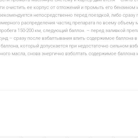
уги очистить ее корпус от отложений и промыть его бензином
 рекомендуется непосредственно перед поездкой, либо сразу п
номерного распределения частиц препарата по всему объему ма
 пробега 150-200 км, следующий баллон. – перед заливкой преп
секунд – сразу после взбалтывания влить содержимое баллона
 баллона, который допускается при недостаточно сильном взб
ого масла, снова энергично взболтать содержимое баллона и