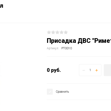
мл
Присадка ДВС "Римет
Артикул:
РТ0010
0
руб.
−
+
Сравнить