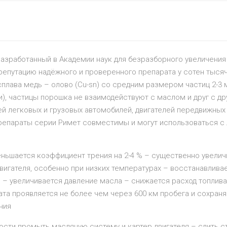
азработанный в Академии наук для безразборного увеличения 
 репутацию надёжного и проверенного препарата у сотен тысяч
лава медь – олово (Cu-sn) со средним размером частиц 2-3 
, частицы порошка не взаимодействуют с маслом и друг с др
ей легковых и грузовых автомобилей, двигателей передвижных
Препараты серии Римет совместимы и могут использоваться 
еньшается коэффициент трения на 2-4 % – существенно увели
двигателя, особенно при низких температурах – восстанавлив
 – увеличивается давление масла – снижается расход топлива
та проявляется не более чем через 600 км пробега и сохран
ния
имости промыть масляную систему и картер двигателя – слить