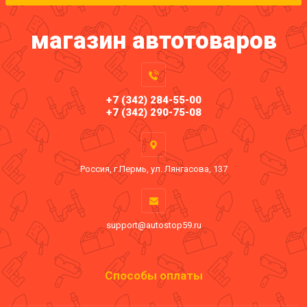
магазин автотоваров
+7 (342) 284-55-00
+7 (342) 290-75-08
Россия, г.Пермь, ул. Лянгасова, 137
support@autostop59.ru
Способы оплаты