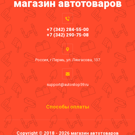
магазин автотоваров
+7 (342) 284-55-00
+7 (342) 290-75-08
Россия, г.Пермь, ул. Лянгасова, 137
support@autostop59.ru
Способы оплаты
Copyright © 2018 - 2026 магазин автотоваров